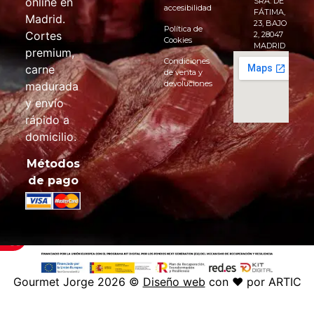
online en
SRA. DE
accesibilidad
FÁTIMA,
Madrid.
23, BAJO
Política de
Cortes
2, 28047
Cookies
MADRID
premium,
Condiciones
carne
de venta y
devoluciones
madurada
y envío
rápido a
domicilio.
Métodos
de pago
Gourmet Jorge 2026 ©
Diseño web
con ♥️ por ARTIC