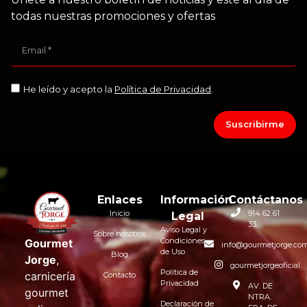
todas nuestras promociones y ofertas
He leído y acepto la
Política de Privacidad
.
Suscribirme
Enlaces
Información
Contáctanos
Inicio
914 62 61
Legal
33
Aviso Legal y
Sobre nosotros
Condiciones
Gourmet
info@gourmetjorge.co
de Uso
Blog
Jorge
,
gourmetjorgeoficial
Política de
carnicería
Contacto
Privacidad
AV. DE
gourmet
NTRA.
Declaración de