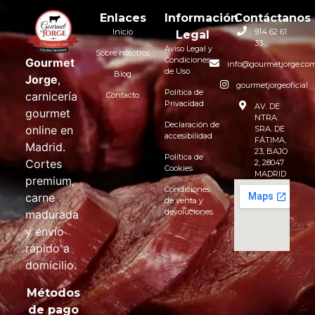
Enlaces
Información
Contáctanos
Inicio
914 62 61
Legal
33
Aviso Legal y
Sobre nosotros
Condiciones
Gourmet
info@gourmetjorge.co
de Uso
Blog
Jorge
,
gourmetjorgeoficial
Política de
carnicería
Contacto
Privacidad
AV. DE
gourmet
NTRA.
Declaración de
online en
SRA. DE
accesibilidad
FÁTIMA,
Madrid.
23, BAJO
Política de
Cortes
2, 28047
Cookies
MADRID
premium,
Condiciones
carne
de venta y
devoluciones
madurada
y envío
rápido a
domicilio.
Métodos
de pago