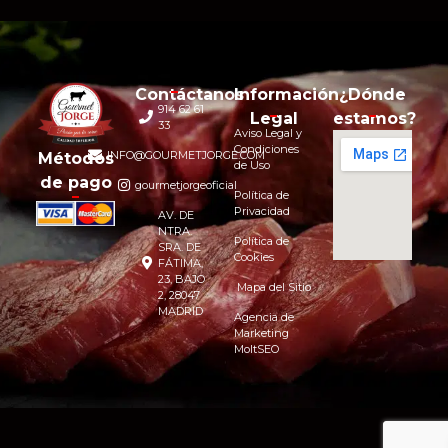
Contáctanos
Información
¿Dónde
914 62 61
Legal
estamos?
33
Aviso Legal y
Condiciones
INFO@GOURMETJORGE.COM
Métodos
de Uso
de pago
gourmetjorgeoficial
Política de
Privacidad
AV. DE
NTRA.
Política de
SRA. DE
Cookies
FÁTIMA,
23, BAJO
Mapa del Sitio
2, 28047
MADRID
Agencia de
Marketing
MoltSEO