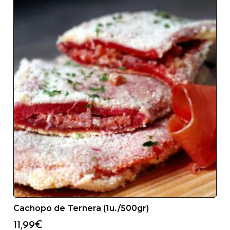
Cachopo de Ternera (1u./500gr)
11,99
€