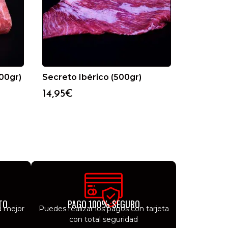
00gr)
Secreto Ibérico (500gr)
14,95
€
TO
PAGO 100% SEGURO
a mejor
Puedes realizar los pagos con tarjeta
con total seguridad