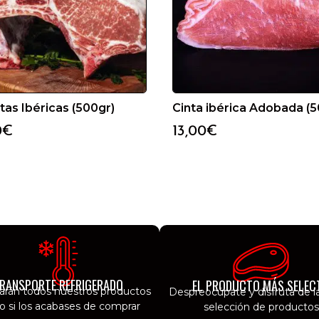
tas Ibéricas (500gr)
Cinta ibérica Adobada (5
0
€
13,00
€
RANSPORTE REFRIGERADO
EL PRODUCTO MÁS SELEC
garán todos nuestros productos
Despreocúpate y disfruta de l
 si los acabases de comprar
selección de productos