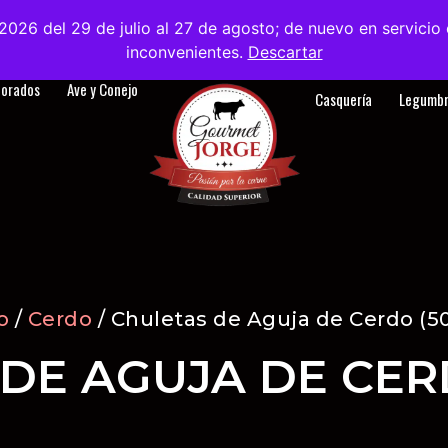
2026 del 29 de julio al 27 de agosto; de nuevo en servici
tanos
Sobre nosotros
Blog
Contacto
ES
inconvenientes.
Descartar
borados
Ave y Conejo
Casquería
Legumbr
o
/
Cerdo
/ Chuletas de Aguja de Cerdo (5
DE AGUJA DE CER