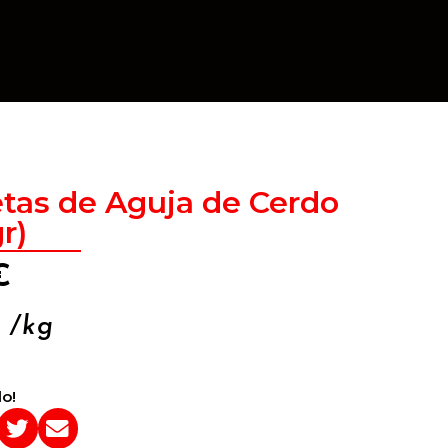
tas de Aguja de Cerdo
r)
€
/kg
o!