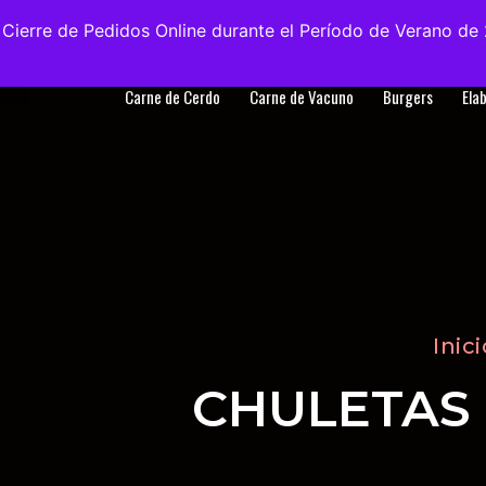
Envíos
Gratis
en la Ciudad de Madrid
Cierre de Pedidos Online durante el Período de Verano de 
Tienda
Visi
Carne de Cerdo
Carne de Vacuno
Burgers
Ela
Inici
CHULETAS 