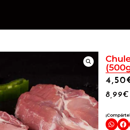
Chule
(500g
4,50
8,99
€
¡Compártel