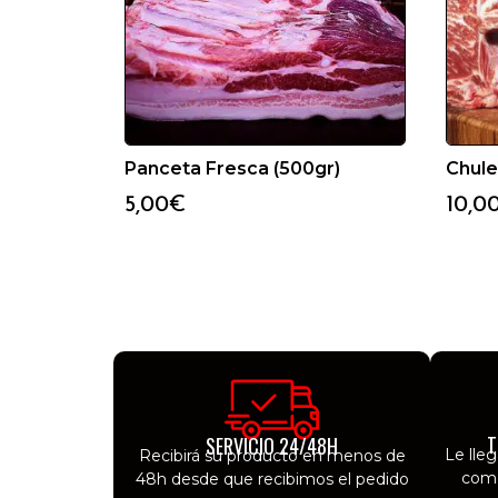
Panceta Fresca (500gr)
Chule
5,00
€
10,0
T
SERVICIO 24/48H
Le lle
Recibirá su producto en menos de
como
48h desde que recibimos el pedido