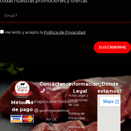
todas nuestras promociones y ofertas
He leído y acepto la
Política de Privacidad
.
SUSCRIBIRME
Contáctanos
Información
¿Dónde
914 62 61
Legal
estamos?
33
Aviso Legal y
Condiciones
INFO@GOURMETJORGE.COM
Métodos
de Uso
de pago
gourmetjorgeoficial
Política de
Privacidad
AV. DE
NTRA.
Política de
SRA. DE