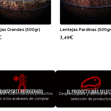
jas Grandes (500gr)
Lentejas Pardinas (500gr
€
3,49
€
RANSPORTE REFRIGERADO
EL PRODUCTO MÁS SELEC
garán todos nuestros productos
Despreocúpate y disfruta de l
 si los acabases de comprar
selección de productos