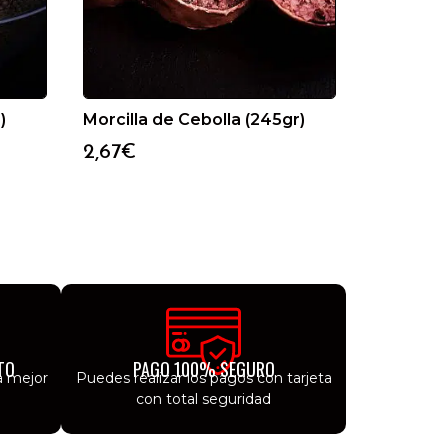
)
Morcilla de Cebolla (245gr)
2,67
€
TO
PAGO 100% SEGURO
a mejor
Puedes realizar los pagos con tarjeta
con total seguridad