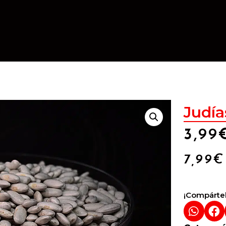
Judía
3,99
7,99
€
¡Compártel