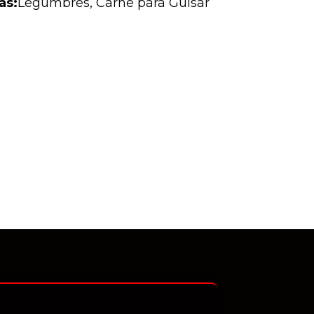
as:
Legumbres
,
Carne para Guisar