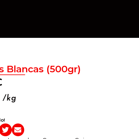
s Blancas (500gr)
€
/kg
o!