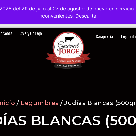
2026 del 29 de julio al 27 de agosto; de nuevo en servici
Visitanos
Sobre nosotros
Blog
Contacto
inconvenientes.
Descartar
Spanish
borados
Ave y Conejo
Casquería
Legumbr
Inicio
/
Legumbres
/ Judías Blancas (500gr
ÍAS BLANCAS (50