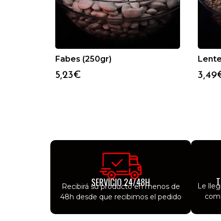
Fabes (250gr)
Lente
5,23
€
3,49
T
SERVICIO 24/48H
Le lle
Recibirá su producto en menos de
como
48h desde que recibimos el pedido