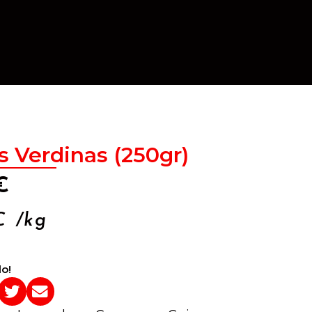
s Verdinas (250gr)
€
€
/kg
o!