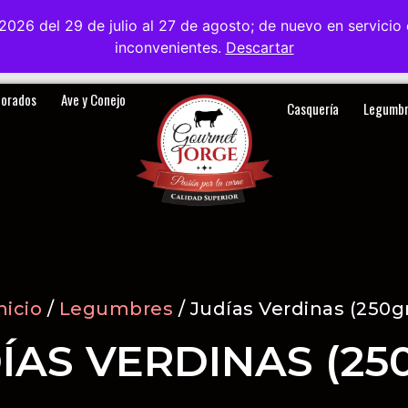
2026 del 29 de julio al 27 de agosto; de nuevo en servici
Visitanos
Sobre nosotros
Blog
Contacto
inconvenientes.
Descartar
Spanish
borados
Ave y Conejo
Casquería
Legumbr
nicio
/
Legumbres
/ Judías Verdinas (250g
ÍAS VERDINAS (25