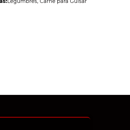
as:
Legumbres
,
Carne para Guisar