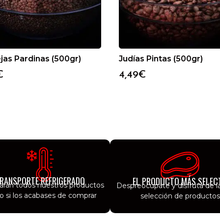
jas Pardinas (500gr)
Judías Pintas (500gr)
€
4,49
€
RANSPORTE REFRIGERADO
EL PRODUCTO MÁS SELEC
garán todos nuestros productos
Despreocúpate y disfruta de l
 si los acabases de comprar
selección de productos