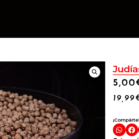
Judía
5,00
19,99
¡Compártel