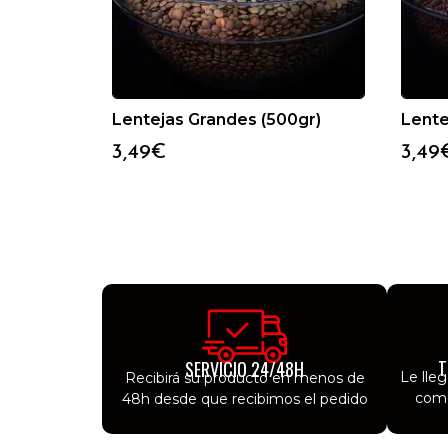
Lentejas Grandes (500gr)
Lente
3,49
€
3,49
T
SERVICIO 24/48H
Le lle
Recibirá su producto en menos de
como
48h desde que recibimos el pedido