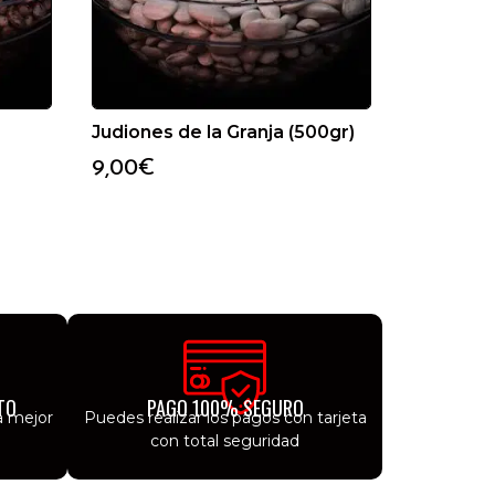
Judiones de la Granja (500gr)
9,00
€
TO
PAGO 100% SEGURO
a mejor
Puedes realizar los pagos con tarjeta
con total seguridad