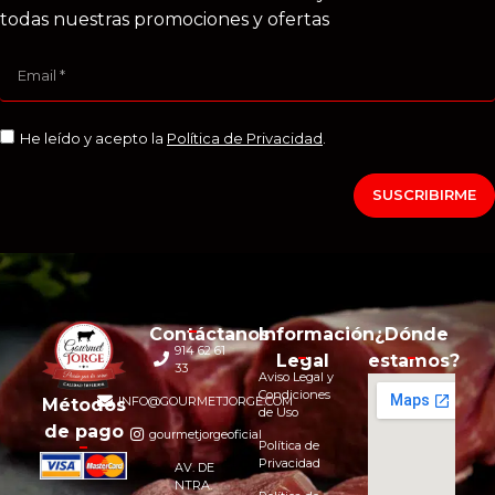
todas nuestras promociones y ofertas
He leído y acepto la
Política de Privacidad
.
SUSCRIBIRME
Contáctanos
Información
¿Dónde
914 62 61
Legal
estamos?
33
Aviso Legal y
Condiciones
INFO@GOURMETJORGE.COM
Métodos
de Uso
de pago
gourmetjorgeoficial
Política de
Privacidad
AV. DE
NTRA.