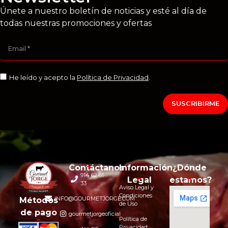
Únete a nuestro boletín de noticias y esté al día de
todas nuestras promociones y ofertas
He leído y acepto la
Política de Privacidad
.
SUSCRIBIRME
Contáctanos
Información
¿Dónde
914 62 61
Legal
estamos?
33
Aviso Legal y
Condiciones
INFO@GOURMETJORGE.COM
Métodos
de Uso
de pago
gourmetjorgeoficial
Política de
Privacidad