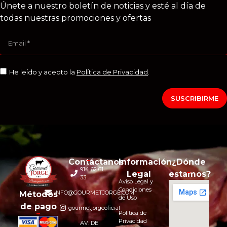
Únete a nuestro boletín de noticias y esté al día de
todas nuestras promociones y ofertas
He leído y acepto la
Política de Privacidad
.
SUSCRIBIRME
Contáctanos
Información
¿Dónde
914 62 61
Legal
estamos?
33
Aviso Legal y
Condiciones
INFO@GOURMETJORGE.COM
Métodos
de Uso
de pago
gourmetjorgeoficial
Política de
Privacidad
AV. DE