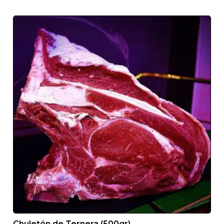
SERVICIO 24/48H
Recibirá su producto en menos de 48h desde que
recibimos el pedido
TRANSPORTE REFRIGERADO
Chuletón de Ternera (500gr)
Le llegarán todos nuestros productos como si los