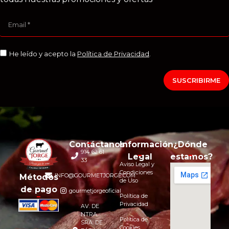
He leído y acepto la
Política de Privacidad
.
SUSCRIBIRME
Contáctanos
Información
¿Dónde
914 62 61
Legal
estamos?
33
Aviso Legal y
Condiciones
INFO@GOURMETJORGE.COM
Métodos
de Uso
de pago
gourmetjorgeoficial
Política de
Privacidad
AV. DE
NTRA.
Política de
SRA. DE
Cookies