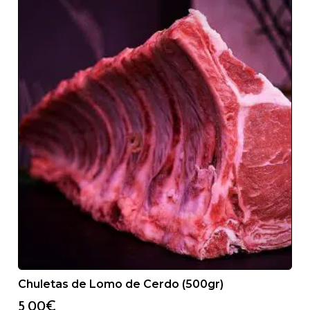
SERVICIO 24/48H
Recibirá su producto en menos de 48h desde que
recibimos el pedido
TRANSPORTE REFRIGERADO
Chuletas de Lomo de Cerdo (500gr)
Le llegarán todos nuestros productos como si los
acabases de comprar
5,00
€