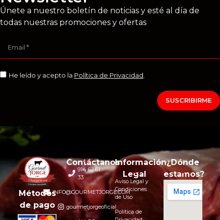
Únete a nuestro boletín de noticias y esté al día de
todas nuestras promociones y ofertas
He leído y acepto la
Política de Privacidad
.
SUSCRIBIRME
Contáctanos
Información
¿Dónde
914 62 61
Legal
estamos?
33
Aviso Legal y
Condiciones
INFO@GOURMETJORGE.COM
Métodos
de Uso
de pago
gourmetjorgeoficial
Política de
Privacidad