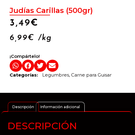
Judías Carillas (500gr)
3,49
€
6,99
€
/kg
¡Compártelo!
Categorías:
Legumbres
,
Carne para Guisar
Descripción
Información adicional
DESCRIPCIÓN