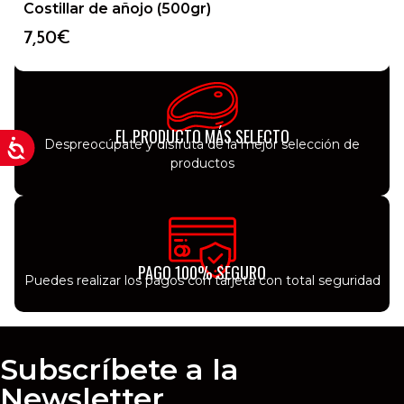
TRANSPORTE REFRIGERADO
Costillar de añojo (500gr)
Le llegarán todos nuestros productos como si los
acabases de comprar
7,50
€
EL PRODUCTO MÁS SELECTO
Despreocúpate y disfruta de la mejor selección de
productos
PAGO 100% SEGURO
Puedes realizar los pagos con tarjeta con total seguridad
Subscríbete a la
Newsletter