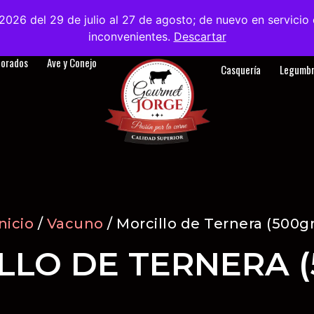
2026 del 29 de julio al 27 de agosto; de nuevo en servici
tanos
Sobre nosotros
Blog
Contacto
ES
inconvenientes.
Descartar
borados
Ave y Conejo
Casquería
Legumbr
nicio
/
Vacuno
/ Morcillo de Ternera (500gr
LLO DE TERNERA (