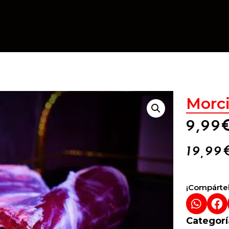
Morci
9,99
19,99
¡Compártel
Categorí