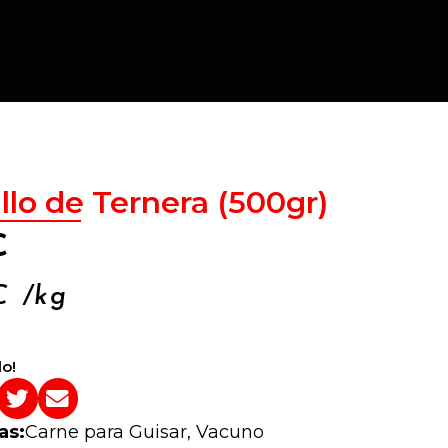
llo de Ternera (500gr)
€
€
/kg
o!
as:
Carne para Guisar
,
Vacuno