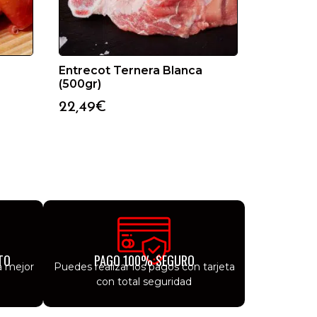
Entrecot Ternera Blanca
(500gr)
22,49
€
TO
PAGO 100% SEGURO
a mejor
Puedes realizar los pagos con tarjeta
con total seguridad