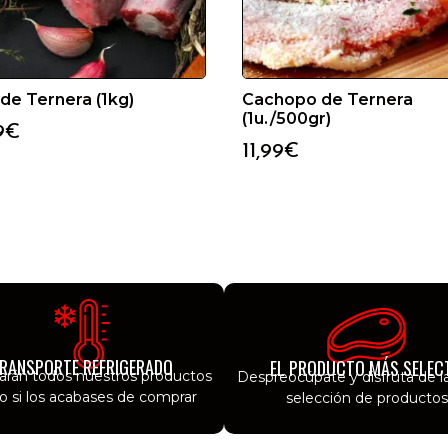
de Ternera (1kg)
Cachopo de Ternera
(1u./500gr)
9
€
11,99
€
RANSPORTE REFRIGERADO
EL PRODUCTO MÁS SELEC
garán todos nuestros productos
Despreocúpate y disfruta de l
 si los acabases de comprar
selección de productos