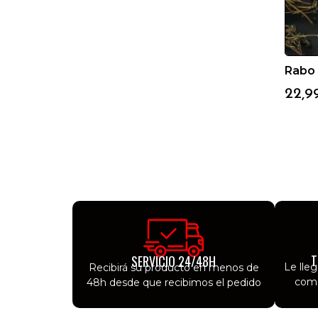
Rabo 
22,9
T
SERVICIO 24/48H
Le lle
Recibirá su producto en menos de
como
48h desde que recibimos el pedido