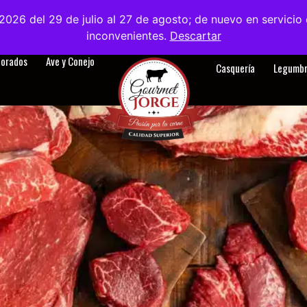
2026 del 29 de julio al 27 de agosto; de nuevo en servici
tanos
Sobre nosotros
Blog
Contacto
ES
inconvenientes.
Descartar
borados
Ave y Conejo
Casquería
Legumbr