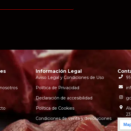
ces
Información Legal
Cont
Aviso Legal y Condiciones de Uso
91
nosotros
Política de Privacidad
in
Declaración de accesibilidad
go
cto
Política de Cookies
AV
23
Condiciones de venta y devoluciones