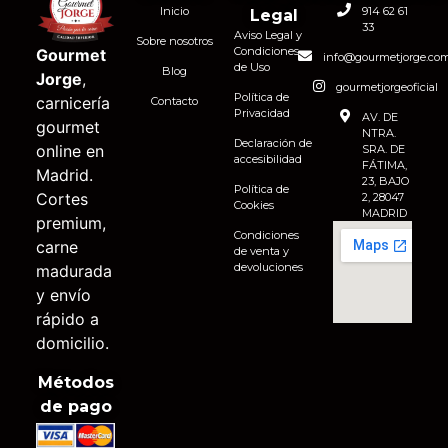
Inicio
914 62 61
Legal
33
Aviso Legal y
Sobre nosotros
Condiciones
Gourmet
info@gourmetjorge.co
de Uso
Blog
Jorge
,
gourmetjorgeoficial
Política de
carnicería
Contacto
Privacidad
AV. DE
gourmet
NTRA.
Declaración de
online en
SRA. DE
accesibilidad
FÁTIMA,
Madrid.
23, BAJO
Política de
Cortes
2, 28047
Cookies
MADRID
premium,
Condiciones
carne
de venta y
devoluciones
madurada
y envío
rápido a
domicilio.
Métodos
de pago