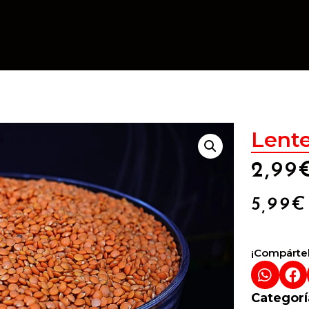
Lente
2,99
5,99
€
¡Compártel
Categorí