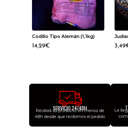
Codillo Tipo Alemán (1,1kg)
Judías
14,29
€
3,49
T
SERVICIO 24/48H
Le lle
Recibirá su producto en menos de
como
48h desde que recibimos el pedido