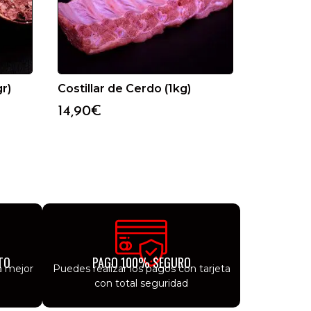
r)
Costillar de Cerdo (1kg)
14,90
€
TO
PAGO 100% SEGURO
a mejor
Puedes realizar los pagos con tarjeta
con total seguridad