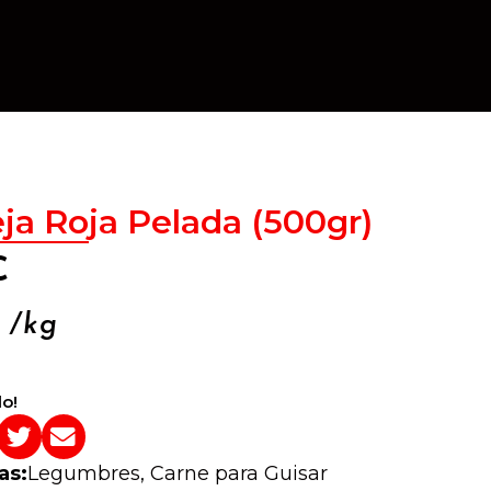
ja Roja Pelada (500gr)
€
/kg
o!
as:
Legumbres
,
Carne para Guisar