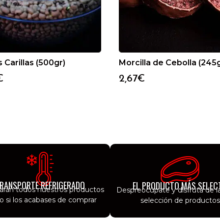
 Carillas (500gr)
Morcilla de Cebolla (245g
€
2,67
€
RANSPORTE REFRIGERADO
EL PRODUCTO MÁS SELEC
garán todos nuestros productos
Despreocúpate y disfruta de l
 si los acabases de comprar
selección de productos